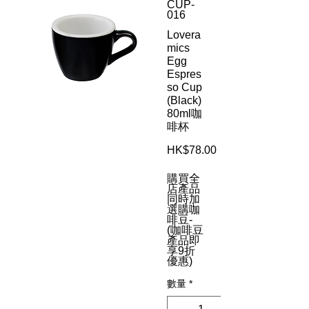
CUP-
016
Lovera
mics
Egg
Espres
so Cup
(Black)
80ml咖
啡杯
HK$78.00
價
格
購買全
店產品
同時加
選購咖
啡豆-
(咖啡豆
產品即
享9折
優惠)
數量
*