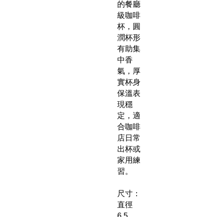
的餐廳
級咖啡
杯，圓
潤杯形
有助集
中香
氣，厚
實杯身
保溫表
現穩
定，適
合咖啡
店日常
出杯或
家用練
習。
尺寸：
直徑
6.5