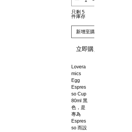
只剩 5
件庫存
新增至購物車
立即購買
Lovera
mics
Egg
Espres
so Cup
80ml 黑
色，是
專為
Espres
so 而設