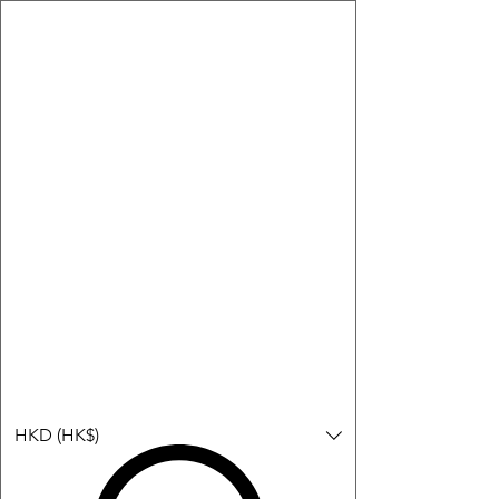
購物小教學:
-顯示「新增購物車」＝ 店內或倉庫有現貨，可即日或短期內寄
出。
-顯示「預購」＝ 暫時沒有現貨，但可以為你向供應商訂貨，頁面
會標示預計到貨日期供參考。
-顯示「無庫存」＝ 商品曾經有售，但目前無法再補貨，因此暫時
不能購買或預訂。
登入
HKD (HK$)