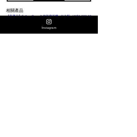
相關產品
價格
【新產品】Fellow Opus 2 錐形磨豆機 - 紅色配
HK$1,990.00
【新產品】Fellow Opus 2 錐形
色 香港行貨
色 香港行貨
購買全店產品同時加選購咖啡豆-(咖啡豆產品即享9折優惠)
購買全店產品同時加選購咖啡豆-(
Instagram