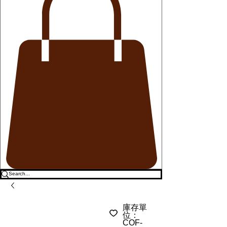
庫存單
位：
COF-