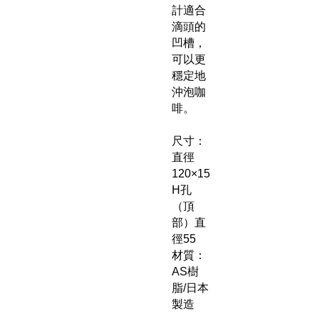
計適合
滴頭的
凹槽，
可以更
穩定地
沖泡咖
啡。
尺寸：
直徑
120×15
H孔
（頂
部）直
徑55
材質：
AS樹
脂/日本
製造