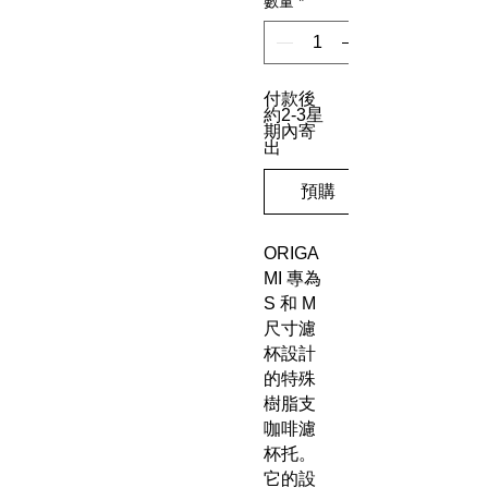
數量
*
付款後
約2-3星
期內寄
出
預購
ORIGA
MI 專為
S 和 M
尺寸濾
杯設計
的特殊
樹脂支
咖啡濾
杯托。
它的設