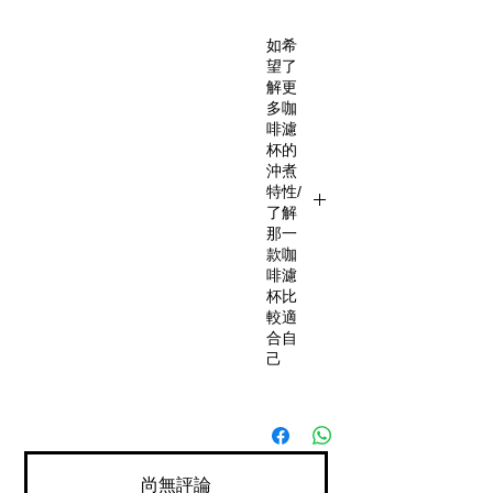
如希
望了
解更
多咖
啡濾
杯的
沖煮
特性/
了解
那一
款咖
啡濾
杯比
較適
合自
己
https://
www.sh
aren8.c
om/eve
尚無評論