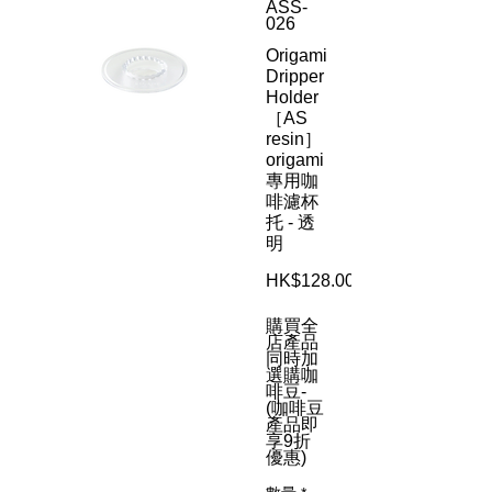
ASS-
026
Origami
Dripper
Holder
［AS
resin］
origami
專用咖
啡濾杯
托 - 透
明
HK$128.00
購買全
店產品
同時加
選購咖
啡豆-
(咖啡豆
產品即
享9折
優惠)