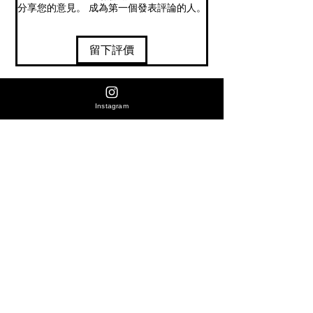
nt
分享您的意見。 成為第一個發表評論的人。
留下評價
相關產品
價格
KolaKola Coffee Roastery｜Kenya Githembe
HK$228.00
Days Coffee Roaster｜盧旺達咖
Instagram
Washed 2026 肯尼亞 繆斯女神 水洗 精品咖啡豆
Pineapple Maceration 菠蘿浸
購買全店產品同時加選購咖啡豆-(
100g
購買全店產品同時加選購咖啡豆-(咖啡豆產品即享9折優惠)