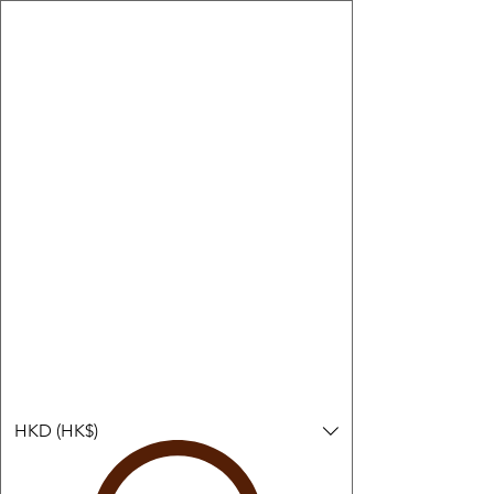
購物小教學:
-顯示「新增購物車」＝ 店內或倉庫有現貨，可即日或短期內寄
出。
-顯示「預購」＝ 暫時沒有現貨，但可以為你向供應商訂貨，頁面
會標示預計到貨日期供參考。
-顯示「無庫存」＝ 商品曾經有售，但目前無法再補貨，因此暫時
不能購買或預訂。
登入
HKD (HK$)