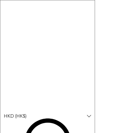
購物小教學:
-顯示「新增購物車」＝ 店內或倉庫有現貨，可即日或短期內寄
出。
-顯示「預購」＝ 暫時沒有現貨，但可以為你向供應商訂貨，頁面
會標示預計到貨日期供參考。
-顯示「無庫存」＝ 商品曾經有售，但目前無法再補貨，因此暫時
不能購買或預訂。
登入
HKD (HK$)