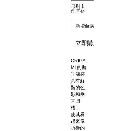
只剩 1
件庫存
新增至購物車
立即購買
ORIGA
MI 的咖
啡濾杯
具有鮮
豔的色
彩和垂
直凹
槽，
使其看
起來像
折疊的