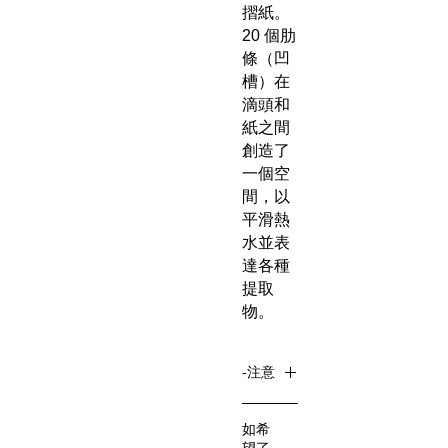
摺紙。
20 個肋
條（凹
槽）在
滴頭和
紙之間
創造了
一個空
間，以
平滑熱
水並表
達各種
提取
物。
-注意
所有濾
如希
杯不連
望了