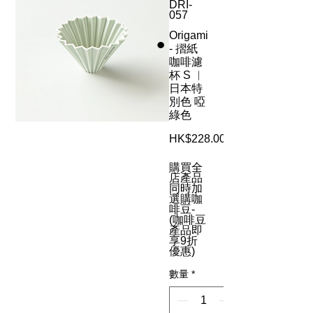
DRI-
057
Origami
- 摺紙
咖啡濾
杯 S ︳
日本特
別色 啞
綠色
HK$228.00
購買全
店產品
同時加
選購咖
啡豆-
(咖啡豆
產品即
享9折
優惠)
數量
*