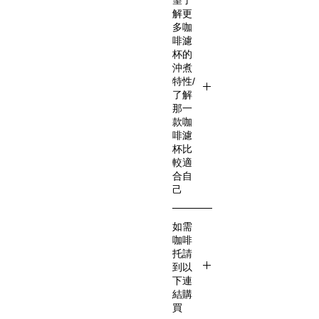
木質杯
解更
托
多咖
啡濾
杯的
沖煮
特性/
了解
那一
款咖
啡濾
杯比
較適
合自
己
https://
如需
www.sh
咖啡
aren8.c
托請
om/eve
到以
nt
下連
結購
買