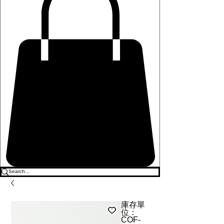
庫存單
位：
COF-