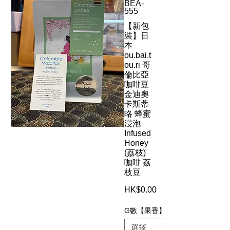
BEA-
555
【新包
裝】日
本
ou.bai.t
ou.ri 哥
倫比亞
咖啡豆
金迪奧
卡斯蒂
略 蜂蜜
浸泡
Infused
Honey
(荔枝)
咖啡 荔
枝豆
HK$0.00
價
格
G數【果香】