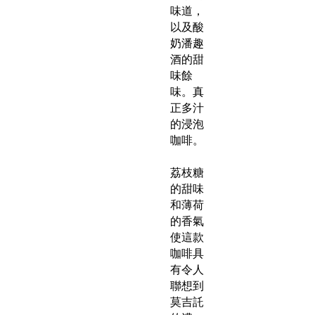
味道，
以及酸
奶潘趣
酒的甜
味餘
味。真
正多汁
的浸泡
咖啡。
荔枝糖
的甜味
和薄荷
的香氣
使這款
咖啡具
有令人
聯想到
莫吉託