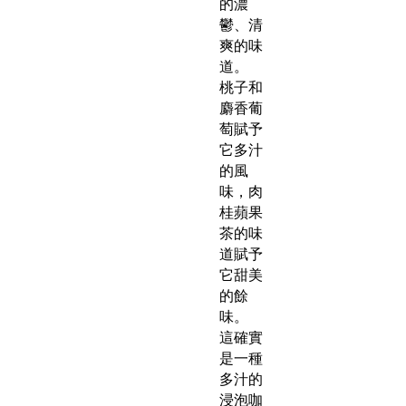
的濃
鬱、清
爽的味
道。
桃子和
麝香葡
萄賦予
它多汁
的風
味，肉
桂蘋果
茶的味
道賦予
它甜美
的餘
味。
這確實
是一種
多汁的
浸泡咖