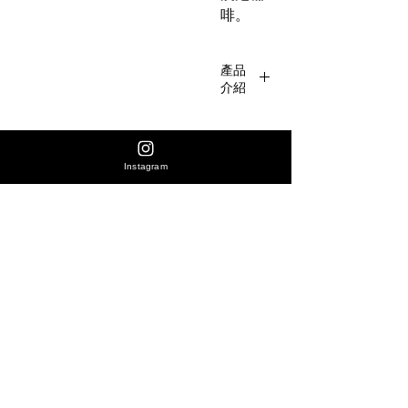
啡。
產品
介紹
Country
:
Colombi
Instagram
a
尚無評論
Resion :
分享您的意見。 成為第一個發表評論的人。
Quindío
Veriety :
Castillo
留下評價
Atitude :
1400-
相關產品
1600m
價格
【新產品】Fellow Opus 2 錐形磨豆機 - 黑色配
HK$1,990.00
Ping an Colombia Margarita 莊
Prosess
色 香港行貨
Honey 雙圓蜜處理 浅烘 精品咖
購買全店產品同時加選購咖啡豆-(咖啡豆產品即享9折優惠)
蜜
: Infused
購買全店產品同時加選購咖啡豆-(
Honey
Crop :