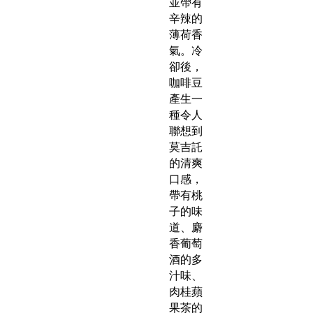
並帶有
辛辣的
薄荷香
氣。冷
卻後，
咖啡豆
產生一
種令人
聯想到
莫吉託
的清爽
口感，
帶有桃
子的味
道、麝
香葡萄
酒的多
汁味、
肉桂蘋
果茶的