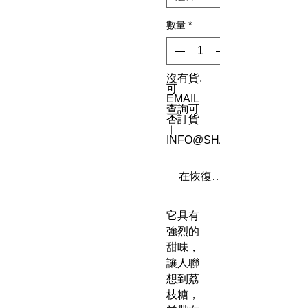
數量
*
沒有貨,
可
EMAIL
查詢可
否訂貨
︳
INFO@SHAREN8.COM
在恢復供應時通知我
它具有
強烈的
甜味，
讓人聯
想到荔
枝糖，