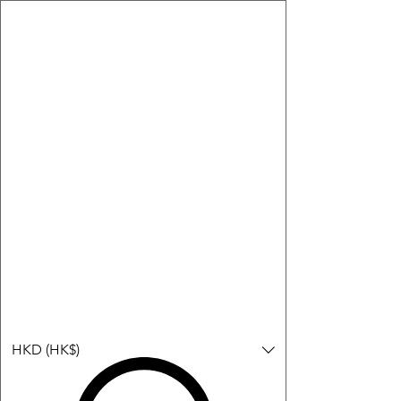
購物小教學:
-顯示「新增購物車」＝ 店內或倉庫有現貨，可即日或短期內寄
出。
-顯示「預購」＝ 暫時沒有現貨，但可以為你向供應商訂貨，頁面
會標示預計到貨日期供參考。
-顯示「無庫存」＝ 商品曾經有售，但目前無法再補貨，因此暫時
不能購買或預訂。
登入
HKD (HK$)