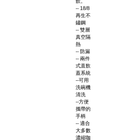
飲。
-- 18/8
再生不
鏽鋼
-- 雙層
真空隔
熱
-- 防漏
-- 兩件
式直飲
蓋系統
--可用
洗碗機
清洗
--方便
攜帶的
手柄
-- 適合
大多數
濃縮咖