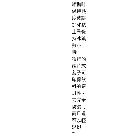
縮咖啡
保持熱
度或讓
加冰威
士忌保
持冰鎮
數小
時。
獨特的
兩片式
蓋子可
確保飲
料的密
封性 -
它完全
防漏 ,
而且還
可以輕
鬆啜