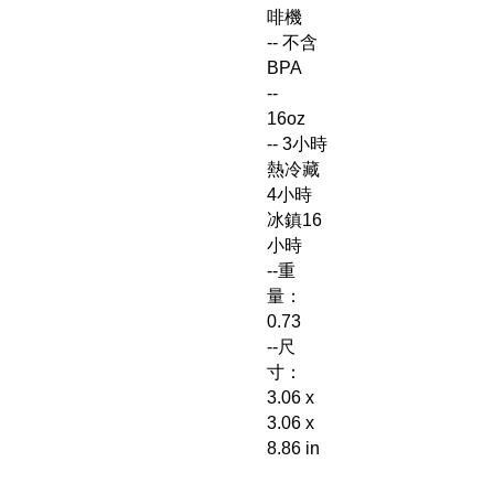
啡機
-- 不含
BPA
--
16oz
-- 3小時
熱冷藏
4小時
冰鎮16
小時
--重
量：
0.73
--尺
寸：
3.06 x
3.06 x
8.86 in