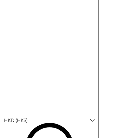
購物小教學:
-顯示「新增購物車」＝ 店內或倉庫有現貨，可即日或短期內寄
出。
-顯示「預購」＝ 暫時沒有現貨，但可以為你向供應商訂貨，頁面
會標示預計到貨日期供參考。
-顯示「無庫存」＝ 商品曾經有售，但目前無法再補貨，因此暫時
不能購買或預訂。
登入
HKD (HK$)