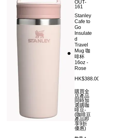
OUT-
161
Stanley
Cafe to
Go
Insulate
d
Travel
Mug 咖
啡杯
16oz -
Rose
HK$388.00
購買全
店產品
同時加
選購咖
啡豆-
(咖啡豆
產品即
享9折
優惠)