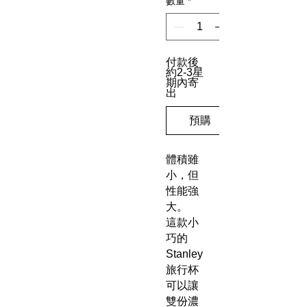
數量
*
付款後
約2-3星
期內寄
出
預購
體積雖
小，但
性能強
大。
這款小
巧的
Stanley
旅行杯
可以讓
雙份濃