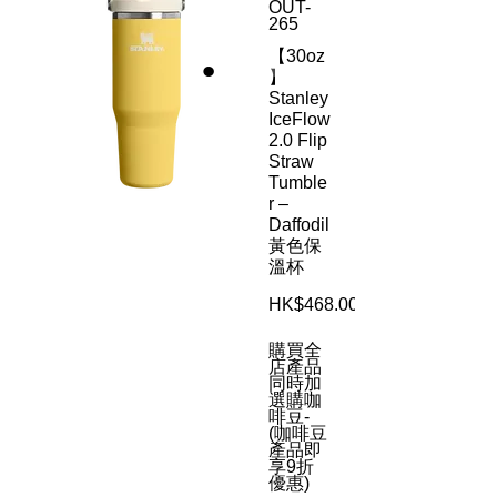
OUT-
265
【30oz
】
Stanley
IceFlow
2.0 Flip
Straw
Tumble
r –
Daffodil
黃色保
溫杯
HK$468.00
購買全
店產品
同時加
選購咖
啡豆-
(咖啡豆
產品即
享9折
優惠)