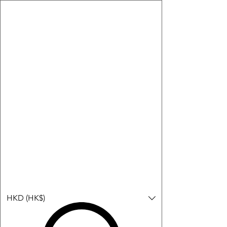
購物小教學:
-顯示「新增購物車」＝ 店內或倉庫有現貨，可即日或短期內寄
出。
-顯示「預購」＝ 暫時沒有現貨，但可以為你向供應商訂貨，頁面
會標示預計到貨日期供參考。
-顯示「無庫存」＝ 商品曾經有售，但目前無法再補貨，因此暫時
不能購買或預訂。
登入
HKD (HK$)