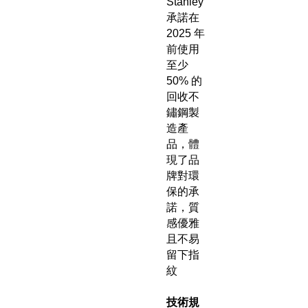
Stanley
承諾在
2025 年
前使用
至少
50% 的
回收不
鏽鋼製
造產
品，體
現了品
牌對環
保的承
諾，質
感優雅
且不易
留下指
紋
技術規