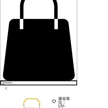
庫存單
位：
LIV-