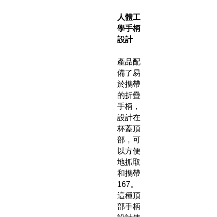
人體工
學手柄
設計
產品配
備了易
於攜帶
的折疊
手柄，
設計在
杯蓋頂
部，可
以方便
地抓取
和攜帶
167。
這種頂
部手柄