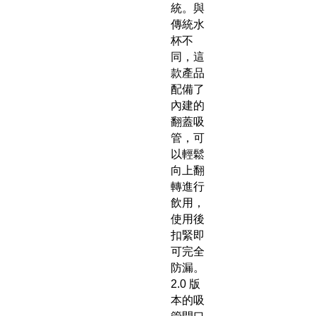
統。與
傳統水
杯不
同，這
款產品
配備了
內建的
翻蓋吸
管，可
以輕鬆
向上翻
轉進行
飲用，
使用後
扣緊即
可完全
防漏。
2.0 版
本的吸