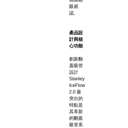
眼易
認。
產品設
計與核
心功能
創新翻
蓋吸管
設計
Stanley
IceFlow
2.0 最
突出的
特點是
其革新
的翻蓋
吸管系