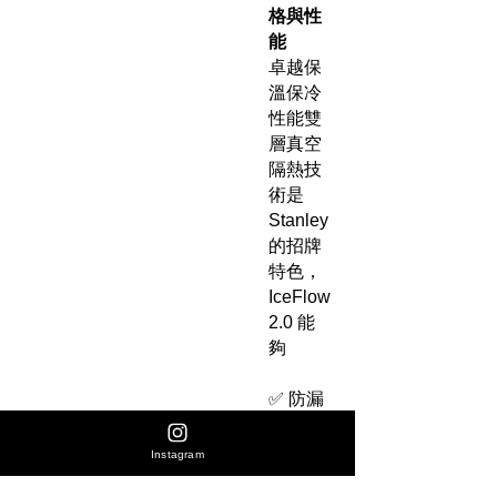
格與性
能
卓越保
溫保冷
性能雙
層真空
隔熱技
術是
Stanley
的招牌
特色，
IceFlow
2.0 能
夠
✅ 防漏
保證 -
翻蓋扣
Instagram
緊完全