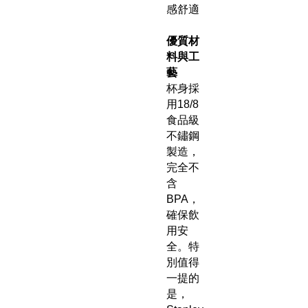
感舒適
優質材
料與工
藝
杯身採
用18/8
食品級
不鏽鋼
製造，
完全不
含
BPA，
確保飲
用安
全。特
別值得
一提的
是，