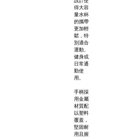
設計使
得大容
量水杯
的攜帶
更加輕
鬆，特
別適合
運動、
健身或
日常通
勤使
用。
手柄採
用金屬
材質配
以塑料
覆蓋，
堅固耐
用且握