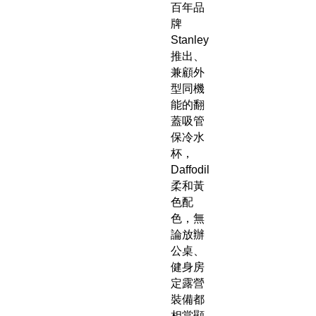
百年品
牌
Stanley
推出、
兼顧外
型同機
能的翻
蓋吸管
保冷水
杯，
Daffodil
柔和黃
色配
色，無
論放辦
公桌、
健身房
定露營
裝備都
相當顯