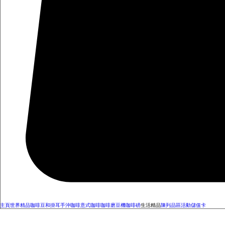
主頁
世界精品咖啡豆和掛耳
手沖咖啡
意式咖啡
咖啡磨豆機
咖啡磅
生活精品
陳列品區
活動
儲值卡