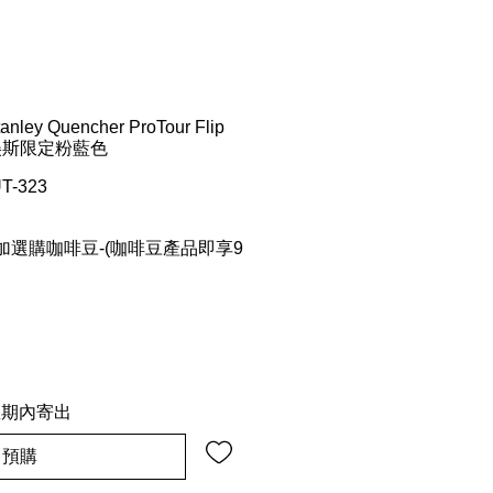
ey Quencher ProTour Flip
 – 美斯限定粉藍色
T-323
選購咖啡豆-(咖啡豆產品即享9
星期內寄出
預購