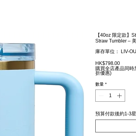
【40oz 限定款】Stanl
Straw Tumbler
庫存單位： LIV-OU
HK$798.00
價
購買全店產品同時加
格
折優惠)
數量
*
預算付款後約1-3