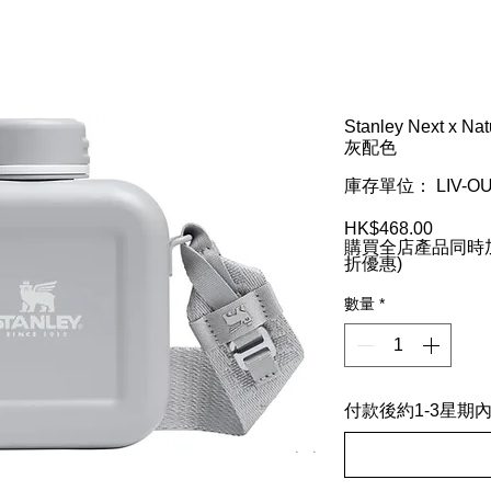
Stanley Next x N
灰配色
庫存單位： LIV-OU
HK$468.00
價
購買全店產品同時加
格
折優惠)
數量
*
付款後約1-3星期