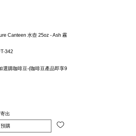
ature Canteen 水壺 25oz - Ash 霧
T-342
選購咖啡豆-(咖啡豆產品即享9
內寄出
預購