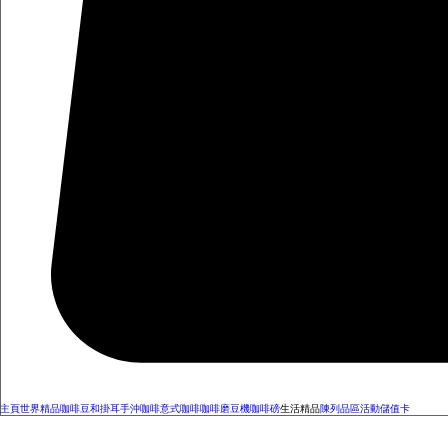
主頁
世界精品咖啡豆和掛耳
手沖咖啡
意式咖啡
咖啡磨豆機
咖啡磅
生活精品
陳列品區
活動
儲值卡