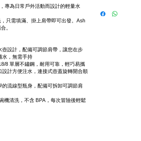
e Canteen，專為日常戶外活動而設計的輕量水
，只需填滿、掛上肩帶即可出發。Ash
場合。
水壺設計，配備可調節肩帶，讓您在步
補水，無需手持
18/8 單層不鏽鋼，耐用可靠，輕巧易攜
口設計方便注水，連接式壺蓋旋轉開合順
學的流線型瓶身，配備可拆卸可調節肩
碗機清洗，不含 BPA，每次冒險後輕鬆