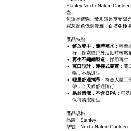
Stanley Next x Natur
壺。
無論是遛狗、散步還是享受陽光
霧灰配色低調優雅，百搭各種
產品特點
解放雙手，隨時補水
：輕量
行、探索或戶外活動時輕鬆
再生不鏽鋼製造
：採用再生 
寬口設計，連接式壺蓋
：寬
暢，不易遺失
輕量舒適攜帶
：符合人體工
帶，全天候舒適隨行
易於清潔，不含 BPA
：可洗
保持清潔衛生
產品規格
品牌：Stanley
型號：Next x Nature Canteen