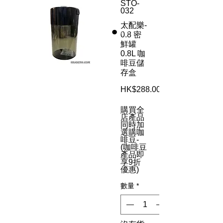
STO-
032
太配樂-
0.8 密
鮮罐
0.8L 咖
啡豆儲
存盒
HK$288.00
購買全
店產品
同時加
選購咖
啡豆-
(咖啡豆
產品即
享9折
優惠)
數量
*