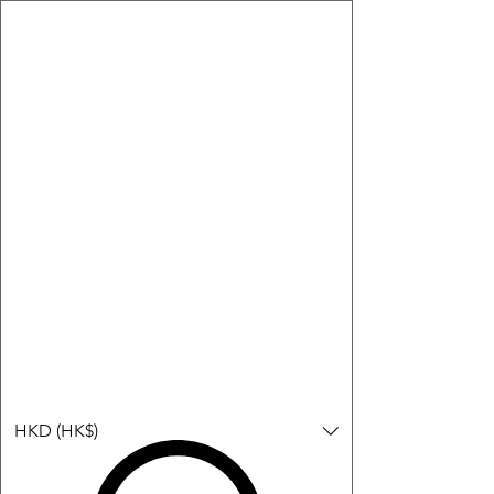
購物小教學:
-顯示「新增購物車」＝ 店內或倉庫有現貨，可即日或短期內寄
出。
-顯示「預購」＝ 暫時沒有現貨，但可以為你向供應商訂貨，頁面
會標示預計到貨日期供參考。
-顯示「無庫存」＝ 商品曾經有售，但目前無法再補貨，因此暫時
不能購買或預訂。
登入
HKD (HK$)