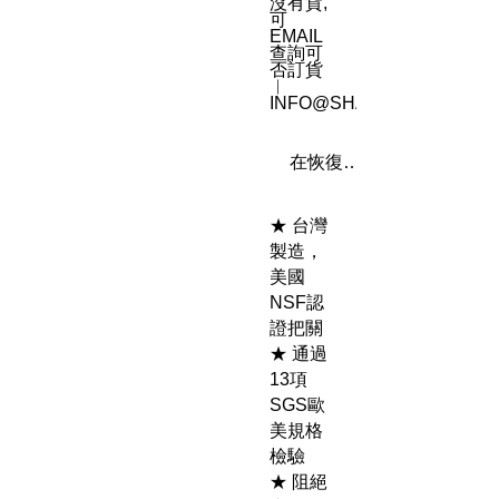
沒有貨,
可
EMAIL
查詢可
否訂貨
︳
INFO@SHAREN8.COM
在恢復供應時通知我
★ 台灣
製造，
美國
NSF認
證把關
★ 通過
13項
SGS歐
美規格
檢驗
★ 阻絕