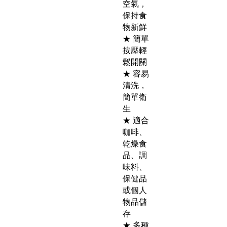
空氣，
保持食
物新鮮
★ 簡單
按壓輕
鬆開關
★ 容易
清洗，
簡單衛
生
★ 適合
咖啡、
乾燥食
品、調
味料、
保健品
或個人
物品儲
存
★ 多種