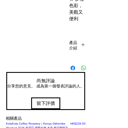
色彩，
美觀又
便利
產品
介紹
◉ 尺寸:
10.3 cm
X 13 cm
(直徑 x
尚無評論
高)
分享您的意見。 成為第一個發表評論的人。
◉ 容量:
0.8L /
250g /
留下評價
8oz
◉ 材質:
相關產品
聚苯乙
價格
KolaKola Coffee Roastery｜Kenya Githembe
HK$228.00
Days Coffee Roaster｜盧旺達咖
烯 (PS)
Washed 2026 肯尼亞 繆斯女神 水洗 精品咖啡豆
Pineapple Maceration 菠蘿浸