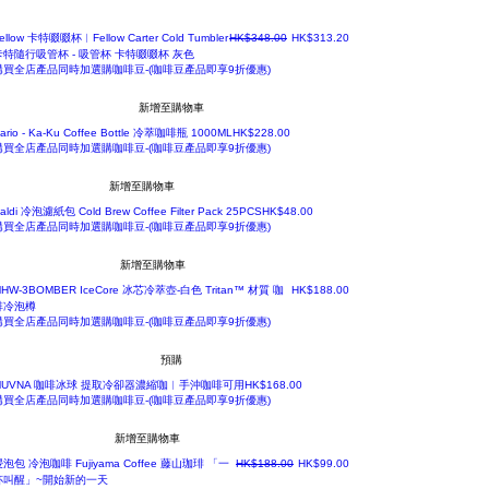
飲管杯
一般價格
促銷價格
ellow 卡特啜啜杯︳Fellow Carter Cold Tumbler
HK$348.00
HK$313.20
卡特隨行吸管杯 - 吸管杯 卡特啜啜杯 灰色
購買全店產品同時加選購咖啡豆-(咖啡豆產品即享9折優惠)
新增至購物車
價格
ario - Ka-Ku Coffee Bottle 冷萃咖啡瓶 1000ML
HK$228.00
購買全店產品同時加選購咖啡豆-(咖啡豆產品即享9折優惠)
新增至購物車
價格
aldi 冷泡濾紙包 Cold Brew Coffee Filter Pack 25PCS
HK$48.00
購買全店產品同時加選購咖啡豆-(咖啡豆產品即享9折優惠)
新增至購物車
價格
HW-3BOMBER IceCore 冰芯冷萃壺-白色 Tritan™ 材質 咖
HK$188.00
啡冷泡樽
購買全店產品同時加選購咖啡豆-(咖啡豆產品即享9折優惠)
預購
價格
MUVNA 咖啡冰球 提取冷卻器濃縮咖︳手沖咖啡可用
HK$168.00
購買全店產品同時加選購咖啡豆-(咖啡豆產品即享9折優惠)
新增至購物車
一般價格
促銷價格
泡包 冷泡咖啡 Fujiyama Coffee 藤山珈琲 「一
HK$188.00
HK$99.00
杯叫醒」~開始新的一天