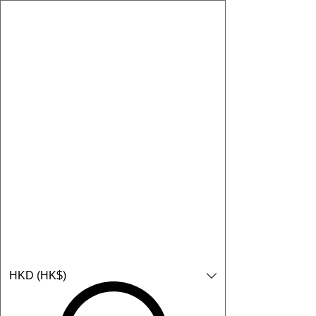
購物小教學:
-顯示「新增購物車」＝ 店內或倉庫有現貨，可即日或短期內寄
出。
-顯示「預購」＝ 暫時沒有現貨，但可以為你向供應商訂貨，頁面
會標示預計到貨日期供參考。
-顯示「無庫存」＝ 商品曾經有售，但目前無法再補貨，因此暫時
不能購買或預訂。
登入
HKD (HK$)