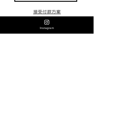
Instagram
地址:香港花園街2-16號旺角好景商業中心14
樓13室（馬會入口坐寫字樓電梯🛗14樓轉
左）(咖啡選物館)
營業時間:下午12點至下午9:00(星期一至日)
Share 代表分享