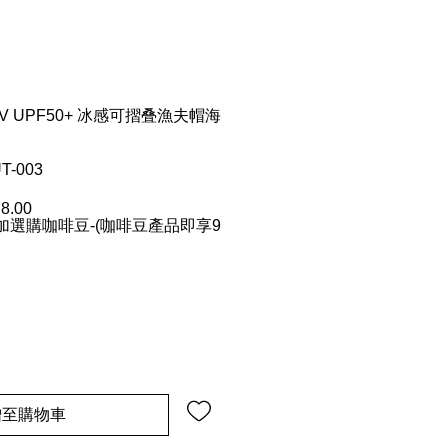
防UV UPF50+ 冰感可摺叠漁夫帽海
T-003
8.00
促
選購咖啡豆-(咖啡豆產品即享9
銷
價
格
增至購物車