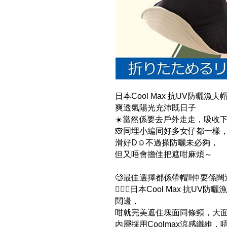
日本Cool Max 抗UV防曬漁夫
爽透氣陽光充沛既日子
☀️當然係要去戶外走走，吸收
🙈同埋小編同好多女仔都一樣，
滑好D☺️不過搽防曬未必夠，
但又唔會擔佳把遮咁麻煩～
🧐最佳選擇都係帶帽‼️仲要係
💁🏻‍♀️日本Cool Max 抗U
闊邊，
咁就完美遮住塊面同條頸，大
內層採用Coolmax涼感纖維