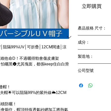
立即購買
產品規格 尺寸：
適用頭圍約57.5CM
成分：
帽│阻隔99%UV│可折疊│12CM闊邊│涼
100％滌綸
製造地：
下維他命D！不過曬得勁會傷皮膚架
怕曬黑🌚尤其塊面，都係keep住白白滑
日本設計品管，中
公司型號
SNCo01
闊邊帽！
V防曬漁夫帽🌟可以阻隔99%的紫外線🌥12CM
面積防曬！
，唔會焗住，帽頂特殊透氣紗網加工將熱氣