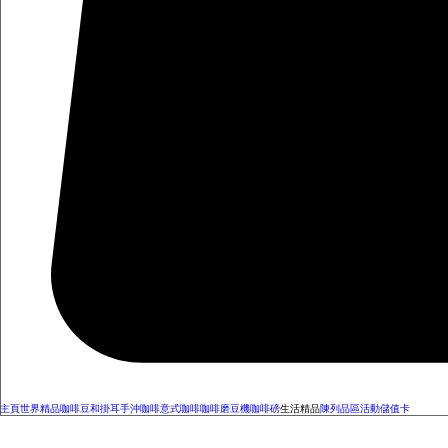
主頁
世界精品咖啡豆和掛耳
手沖咖啡
意式咖啡
咖啡磨豆機
咖啡磅
生活精品
陳列品區
活動
儲值卡