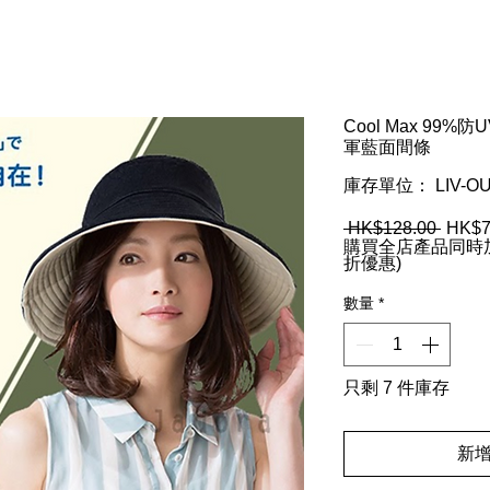
Cool Max 99%
軍藍面間條
庫存單位： LIV-OU
 HK$128.00 
一
HK$7
購買全店產品同時加
般
折優惠)
價
格
數量
*
只剩 7 件庫存
新