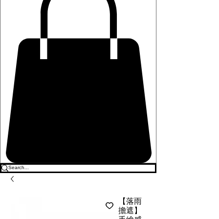
【落雨
擔遮】