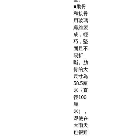
■肋骨
和接骨
用玻璃
纖維製
成，輕
巧，堅
固且不
易折
斷。肋
骨的大
尺寸為
58.5厘
米（直
徑100
厘
米），
即使在
大雨天
也很難