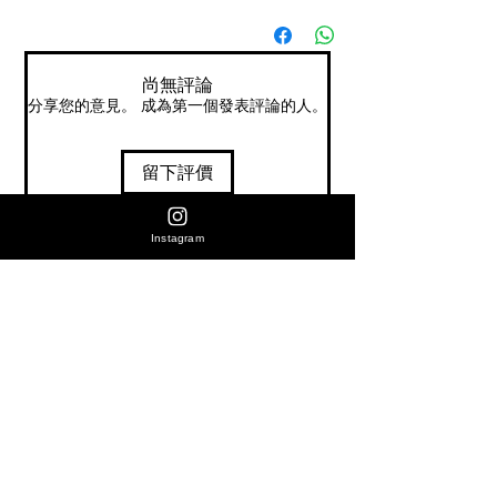
尚無評論
分享您的意見。 成為第一個發表評論的人。
留下評價
相關產品
Instagram
價格
【新產品】Fellow Opus 2 錐形磨豆機 - 紅色配
HK$1,990.00
【新產品】Fellow Opus 2 錐形
色 香港行貨
色 香港行貨
購買全店產品同時加選購咖啡豆-(咖啡豆產品即享9折優惠)
購買全店產品同時加選購咖啡豆-(