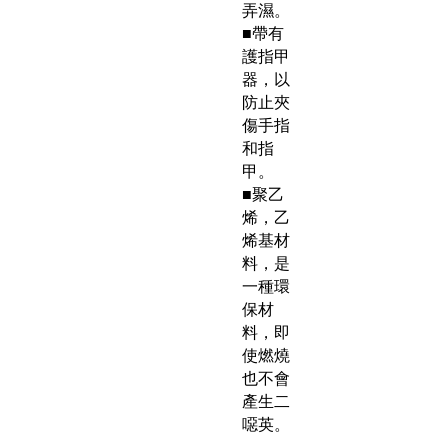
弄濕。
■帶有
護指甲
器，以
防止夾
傷手指
和指
甲。
■聚乙
烯，乙
烯基材
料，是
一種環
保材
料，即
使燃燒
也不會
產生二
噁英。