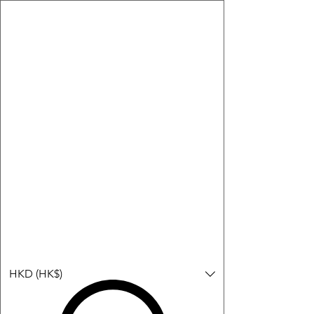
購物小教學:
-顯示「新增購物車」＝ 店內或倉庫有現貨，可即日或短期內寄
出。
-顯示「預購」＝ 暫時沒有現貨，但可以為你向供應商訂貨，頁面
會標示預計到貨日期供參考。
-顯示「無庫存」＝ 商品曾經有售，但目前無法再補貨，因此暫時
不能購買或預訂。
登入
HKD (HK$)