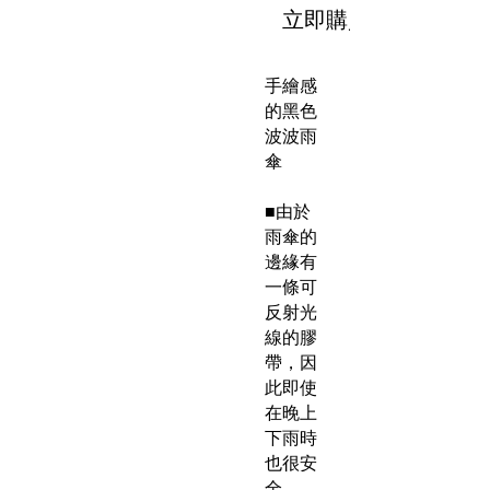
立即購買
手繪感
的黑色
波波雨
傘
■由於
雨傘的
邊緣有
一條可
反射光
線的膠
帶，因
此即使
在晚上
下雨時
也很安
全。