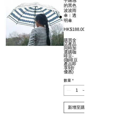
手繪感
的黑色
波波雨
傘︳透
明傘
HK$188.00
購買全
店產品
同時加
選購咖
啡豆-
(咖啡豆
產品即
享9折
優惠)
數量
*
新增至購物車