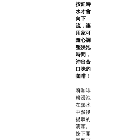
按鈕時
水才會
向下
流，讓
用家可
隨心調
整浸泡
時間，
沖出合
口味的
咖啡！
將咖啡
粉浸泡
在熱水
中然後
提取的
滴頭。
按下開