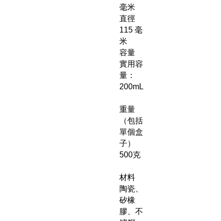
毫米
直徑
115 毫
米
容量
實用容
量：
200mL
重量
（包括
單個盒
子）
500克
材料
陶瓷、
矽橡
膠、不