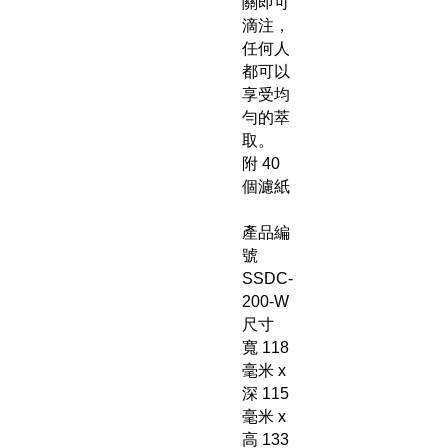
關即可
滴注，
任何人
都可以
享受均
勻的萃
取。
附 40
個濾紙
產品編
號
SSDC-
200-W
尺寸
寬 118
毫米 x
深 115
毫米 x
高 133