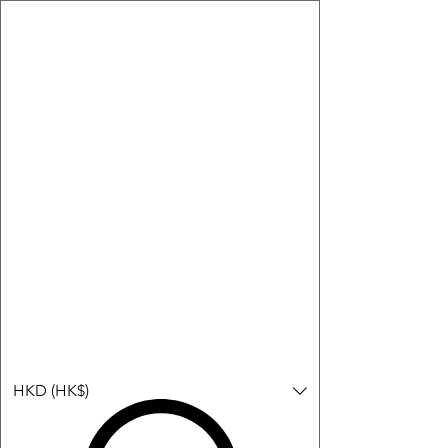
購物小教學:
-顯示「新增購物車」＝ 店內或倉庫有現貨，可即日或短期內寄
出。
-顯示「預購」＝ 暫時沒有現貨，但可以為你向供應商訂貨，頁面
會標示預計到貨日期供參考。
-顯示「無庫存」＝ 商品曾經有售，但目前無法再補貨，因此暫時
不能購買或預訂。
登入
HKD (HK$)