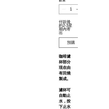
付款後
約2-3星
期內寄
出
預購
咖啡濾
杯部分
現在由
有田燒
製成。
濾杯可
自動止
水，按
下止水