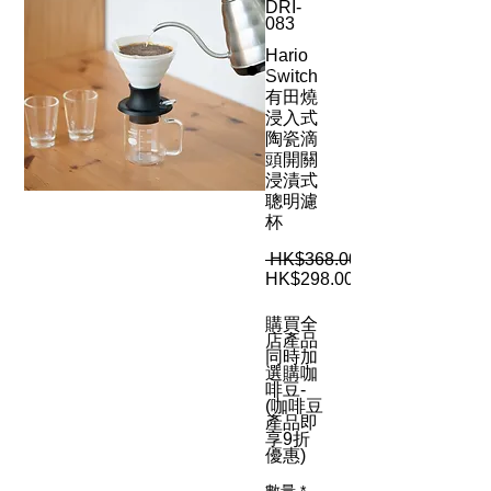
DRI-
083
Hario
Switch
有田燒
浸入式
陶瓷滴
頭開關
浸漬式
聰明濾
杯
 HK$368.00 
HK$298.00
購買全
店產品
同時加
選購咖
啡豆-
(咖啡豆
產品即
享9折
優惠)
數量
*