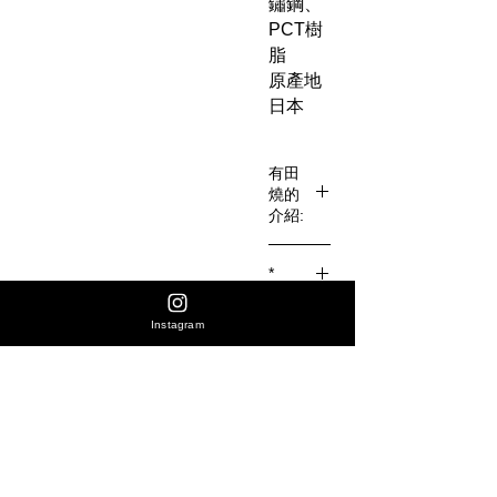
鏽鋼、
PCT樹
脂
原產地
日本
有田
燒的
介紹:
有田焼
*
（日
語：有
日本直
Instagram
田焼／
接入口
ありた
やき
Arita-
尚無評論
分享您的意見。 成為第一個發表評論的人。
yaki）
是日本
九州的
留下評價