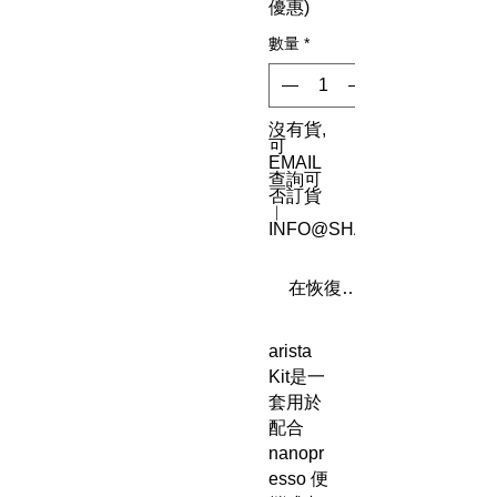
優惠)
數量
*
沒有貨,
可
EMAIL
查詢可
否訂貨
︳
INFO@SHAREN8.COM
在恢復供應時通知我
arista
Kit是一
套用於
配合
nanopr
esso 便