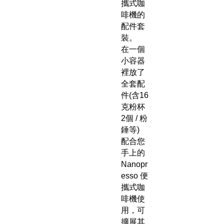
攜式咖
啡機的
配件套
裝。
在一個
小容器
裡放了
全套配
件(含16
克粉杯
2個 / 粉
錘等)
配合您
手上的
Nanopr
esso 便
攜式咖
啡機使
用，可
擴展其