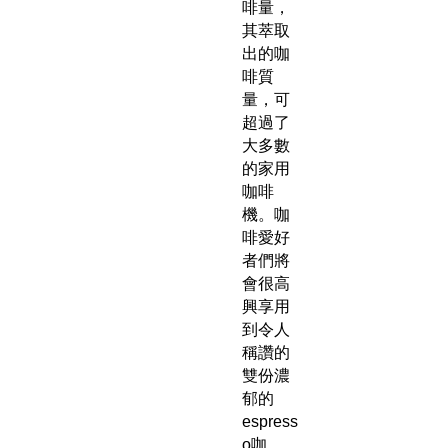
啡量，
其萃取
出的咖
啡質
量，可
超過了
大多數
的家用
咖啡
機。咖
啡愛好
者們將
會很高
興享用
到令人
稱讚的
雙份濃
郁的
espress
o咖