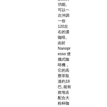
功能。
可以一
次沖調
一份
120左
右的濃
咖啡。
由於
Nanopr
esso 便
攜式咖
啡機，
它的高
壓萃取
達約18
巴, 能有
效地去
配合大
粉杯咖