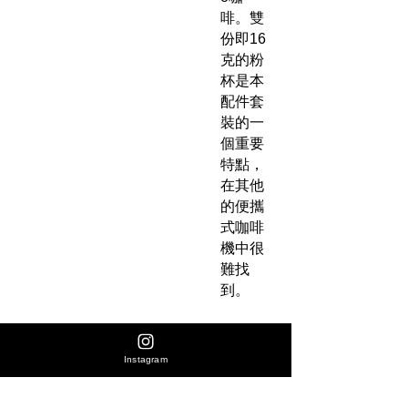
啡。雙
份即16
克的粉
杯是本
配件套
裝的一
個重要
特點，
在其他
的便攜
式咖啡
機中很
難找
到。
產品
Instagram
內含
大水