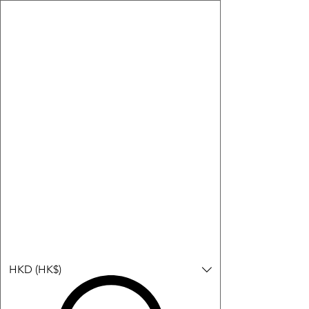
購物小教學:
-顯示「新增購物車」＝ 店內或倉庫有現貨，可即日或短期內寄
出。
-顯示「預購」＝ 暫時沒有現貨，但可以為你向供應商訂貨，頁面
會標示預計到貨日期供參考。
-顯示「無庫存」＝ 商品曾經有售，但目前無法再補貨，因此暫時
不能購買或預訂。
登入
HKD (HK$)