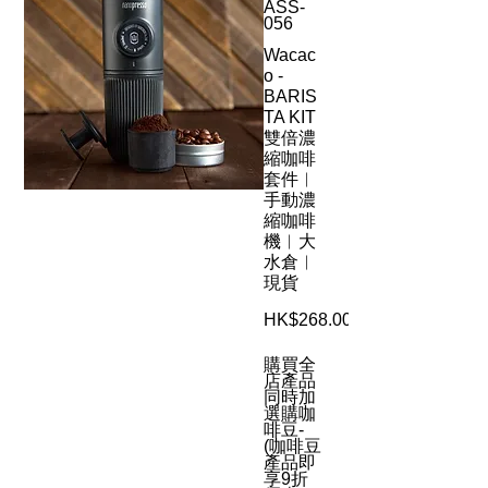
ASS-
056
Wacac
o -
BARIS
TA KIT
雙倍濃
縮咖啡
套件︳
手動濃
縮咖啡
機︳大
水倉︳
現貨
HK$268.00
購買全
店產品
同時加
選購咖
啡豆-
(咖啡豆
產品即
享9折