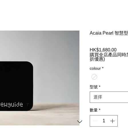
Acaia Pearl 
HK$1,680.00
價
購買全店產品同時加
格
折優惠)
colour
*
型號
*
選擇
數量
*