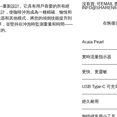
沒有貨, 可EMAIL
arl——重新設計。它具有用戶喜愛的所有經
INFO@SHAREN8
設計，使咖啡沖泡成為一種精確、愉悅和
示器和其他模式
，將您的傾倒技能提升到
在恢復
單，並堅持在沖泡時監測重量和時間——
限的。
Acaia Pearl
使用最新的稱重技術從頭
實時流量指示器
始 Pearl 更快更
C 充電和更明亮的
這個可視化工具教
更快、更靈敏
，提高您的整體沖
每次都能達到理想
借助新的稱重技術，P
USB Type-C 可充
準確地穩定下來，
鋰電池可持續使用 3
經久耐用
源。如果您每天沖
電一次。
Pearl 採用模塊
咖啡磅常用小工具