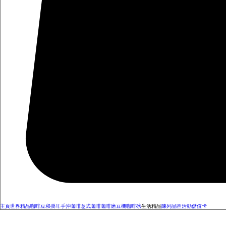
主頁
世界精品咖啡豆和掛耳
手沖咖啡
意式咖啡
咖啡磨豆機
咖啡磅
生活精品
陳列品區
活動
儲值卡