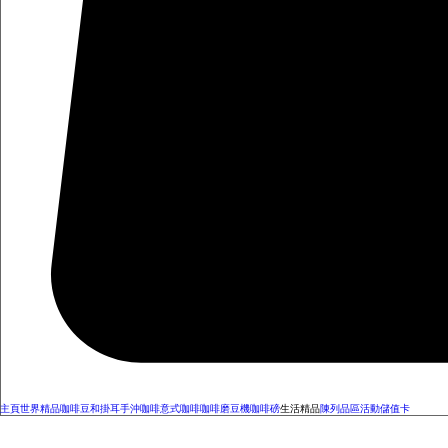
主頁
世界精品咖啡豆和掛耳
手沖咖啡
意式咖啡
咖啡磨豆機
咖啡磅
生活精品
陳列品區
活動
儲值卡