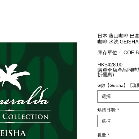
日本 藤山咖啡 巴
咖啡 水洗 GEISHA
庫存單位： COF-BE
HK$428.00
價
購買全店產品同時加
格
折優惠)
G數【Geisha】【
選擇
烘焙日期:
*
選擇
數量
*