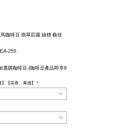
拿馬咖啡豆 翡翠莊園 綠標 藝伎
A-255
選購咖啡豆-(咖啡豆產品即享9
瑰夏】【花香、果感】
*