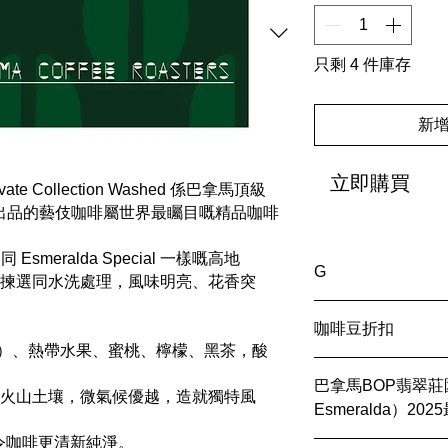
只剩 4 件庫存
新
立即購買
Private Collection Washed 係巴拿馬頂級
ralda 出品的藝伎咖啡屬世界最矚目嘅精品咖啡
用同 Esmeralda Special 一樣嘅高地
G
經嚴格揀選同水洗處理，風味明亮、花香突
100G
咖啡豆折扣
花）、熱帶水果、蜜桃、檸檬、黑茶，酸
全店咖啡豆2包85折
巴拿馬BOP翡翠莊園（
 高原，火山土壤，微氣候優越，造就獨特風
Esmeralda）20
，令咖啡更清新純淨。