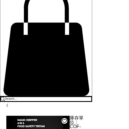
庫存單
位：
COF-