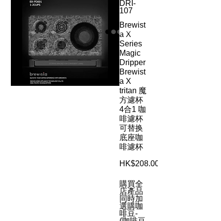
DRI-
107
Brewist
a X
Series
Magic
Dripper
Brewist
a X
tritan 魔
方濾杯
4合1 咖
啡濾杯
可替换
底座咖
啡濾杯
HK$208.00
購買全
店產品
同時加
選購咖
啡豆-
(咖啡豆