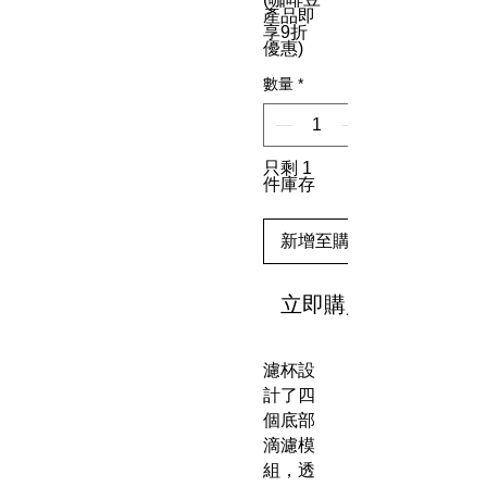
產品即
享9折
優惠)
數量
*
只剩 1
件庫存
新增至購物車
立即購買
濾杯設
計了四
個底部
滴濾模
組，透