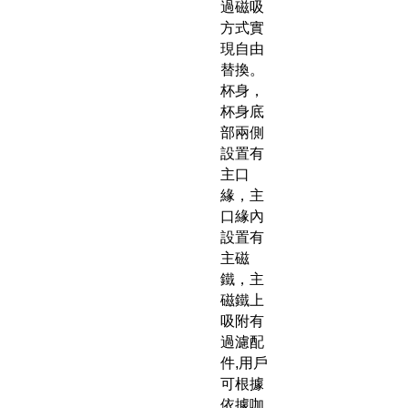
過磁吸
方式實
現自由
替換。
杯身，
杯身底
部兩側
設置有
主口
緣，主
口緣內
設置有
主磁
鐵，主
磁鐵上
吸附有
過濾配
件,用戶
可根據
依據咖