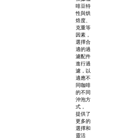
啡豆特
性與烘
焙度、
克重等
因素，
選擇合
適的過
濾配件
進行過
濾，以
適應不
同咖啡
的不同
沖泡方
式，
提供了
更多的
選擇和
靈活