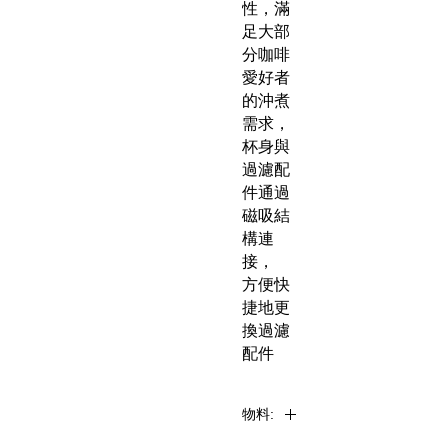
性，滿
足大部
分咖啡
愛好者
的沖煮
需求，
杯身與
過濾配
件通過
磁吸結
構連
接，
方便快
捷地更
換過濾
配件
物料: