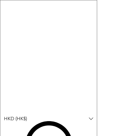
購物小教學:
-顯示「新增購物車」＝ 店內或倉庫有現貨，可即日或短期內寄
出。
-顯示「預購」＝ 暫時沒有現貨，但可以為你向供應商訂貨，頁面
會標示預計到貨日期供參考。
-顯示「無庫存」＝ 商品曾經有售，但目前無法再補貨，因此暫時
不能購買或預訂。
登入
HKD (HK$)