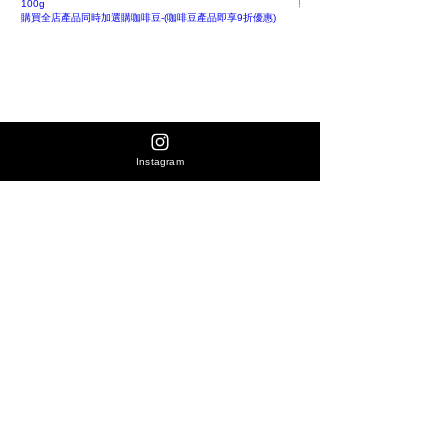
購買全店產品同時加選購咖啡豆-(
100g
購買全店產品同時加選購咖啡豆-(咖啡豆產品即享9折優惠)
Instagram