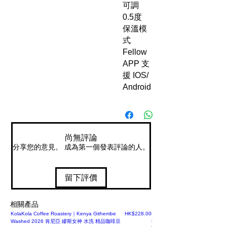
可調
0.5度
保溫模
式
Fellow
APP 支
援 IOS/
Android
尚無評論
分享您的意見。 成為第一個發表評論的人。
留下評價
相關產品
價格
KolaKola Coffee Roastery｜Kenya Githembe
HK$228.00
Days Coffee Roaster｜盧旺達咖
Washed 2026 肯尼亞 繆斯女神 水洗 精品咖啡豆
Pineapple Maceration 菠蘿浸