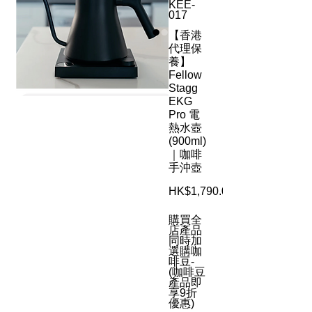
KEE-
017
【香港
代理保
養】
Fellow
Stagg
EKG
Pro 電
熱水壺
(900ml)
｜咖啡
手沖壺
HK$1,790.00
購買全
店產品
同時加
選購咖
啡豆-
(咖啡豆
產品即
享9折
優惠)