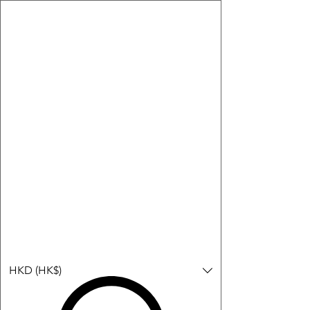
購物小教學:
-顯示「新增購物車」＝ 店內或倉庫有現貨，可即日或短期內寄
出。
-顯示「預購」＝ 暫時沒有現貨，但可以為你向供應商訂貨，頁面
會標示預計到貨日期供參考。
-顯示「無庫存」＝ 商品曾經有售，但目前無法再補貨，因此暫時
不能購買或預訂。
登入
HKD (HK$)