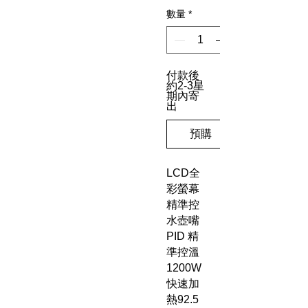
數量
*
付款後
約2-3星
期內寄
出
預購
LCD全
彩螢幕
精準控
水壺嘴
PID 精
準控溫
1200W
快速加
熱92.5