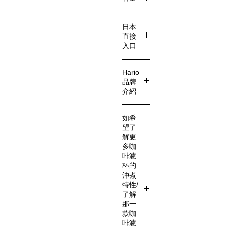
寬125×
高198
700ML
口徑115
日本
1~4杯
mm
直接
入口
日本直
Hario
接入口
品牌
介紹
Hario是
如希
一個日
望了
本的家
解更
居用品
多咖
品牌，
啡濾
專門生
杯的
沖煮
產高品
特性/
質的咖
了解
啡器
那一
具，例
款咖
如咖啡
啡濾