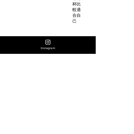
壺、咖
杯比
較適
啡磨豆
合自
機、咖
己
啡濾紙
等。
https://
Hario以
www.sh
其精湛
aren8.c
Instagram
的工藝
om/eve
尚無評論
和高品
nt
分享您的意見。 成為第一個發表評論的人。
質的產
品聞名
於世。
留下評價
它的產
品不僅
相關產品
能為咖
價格
【美國LTD】Owala Kids' FreeSip® 16oz 兒童不
HK$438.00
Owala FreeSip® 24oz 不鏽
啡愛好
鏽鎘保溫水甁｜Ready, Set, Sip 深藍紅白運動配色
Suppertime 格子布紋 特別版｜Ta
者提供
購買全店產品同時加選購咖啡豆-(咖啡豆產品即享9折優惠)
購買全店產品同時加選購咖啡豆-(
一個舒
適的咖
啡體