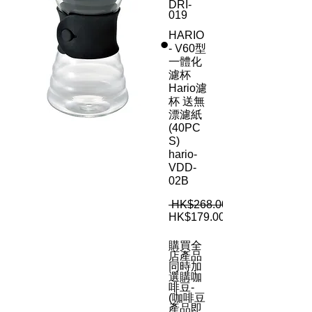
DRI-
019
HARIO
- V60型
一體化
濾杯
Hario濾
杯 送無
漂濾紙
(40PC
S)
hario-
VDD-
02B
 HK$268.00 
HK$179.00
購買全
店產品
同時加
選購咖
啡豆-
(咖啡豆
產品即