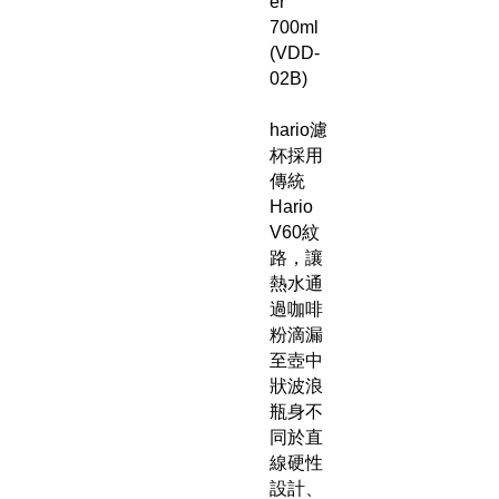
er
700ml
(VDD-
02B)
hario濾
杯採用
傳統
Hario
V60紋
路，讓
熱水通
過咖啡
粉滴漏
至壺中
狀波浪
瓶身不
同於直
線硬性
設計、