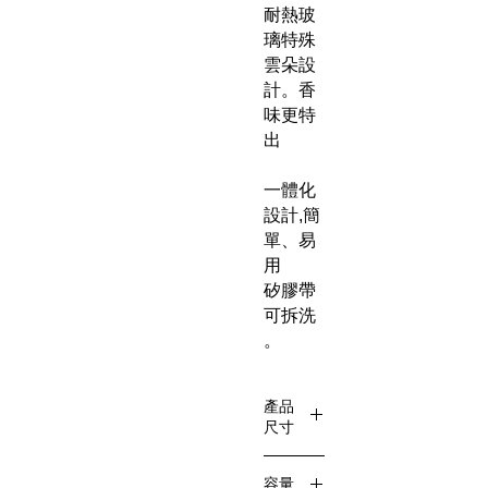
耐熱玻
璃特殊
雲朵設
計。香
味更特
出
一體化
設計,簡
單、易
用
矽膠帶
可拆洗
。
產品
尺寸
長135×
容量