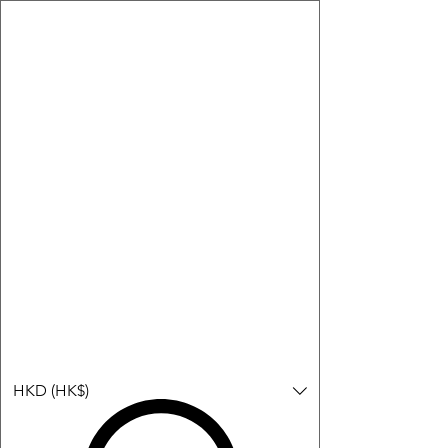
購物小教學:
-顯示「新增購物車」＝ 店內或倉庫有現貨，可即日或短期內寄
出。
-顯示「預購」＝ 暫時沒有現貨，但可以為你向供應商訂貨，頁面
會標示預計到貨日期供參考。
-顯示「無庫存」＝ 商品曾經有售，但目前無法再補貨，因此暫時
不能購買或預訂。
登入
HKD (HK$)