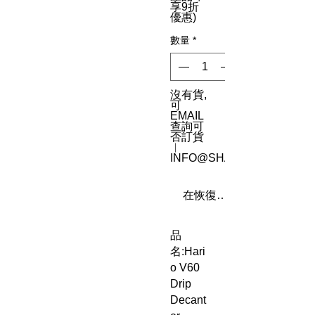
享9折
優惠)
數量
*
沒有貨,
可
EMAIL
查詢可
否訂貨
︳
INFO@SHAREN8.COM
在恢復供應時通知我
品
名:Hari
o V60
Drip
Decant