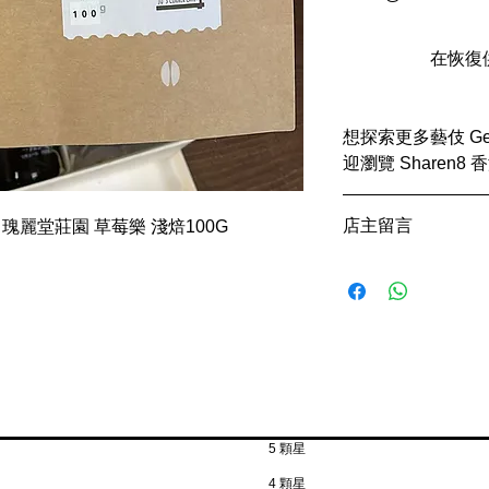
在恢復
想探索更多藝伎 Ge
迎瀏覽 Sharen
https://www.sharen
店主留言
倫比亞 瑰麗堂莊園 草莓樂 淺焙100G
哥倫比亞瑰麗堂莊園草莓
Castillo 品種，
酵母水洗淺焙，帶
質乾淨多汁，適合
5 顆星
4 顆星