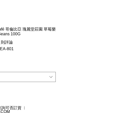
r Café 哥倫比亞 瑰麗堂莊園 草莓樂
Beans 100G
等為 4.0 顆星（滿分為五顆星）
 1 則評論
A-801
 查詢可否訂貨 ︳
.COM