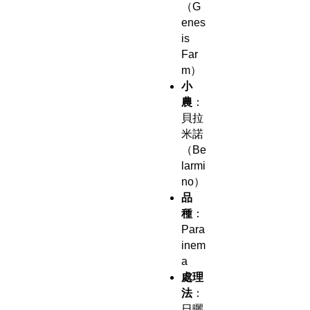
（G
enes
is
Far
m）
小
農
：
貝拉
米諾
（Be
larmi
no）
品
種
：
Para
inem
a
處理
法
：
日曬