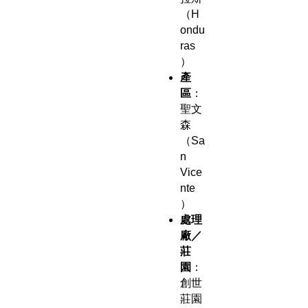
（H
ondu
ras
）
產
區
：
聖文
森
（Sa
n
Vice
nte
）
處理
廠／
莊
園
：
創世
莊園