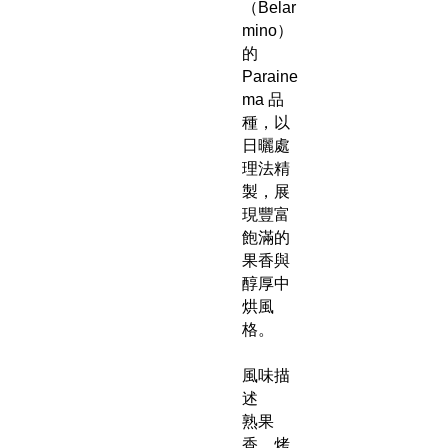
（Belar
mino）
的
Paraine
ma 品
種，以
日曬處
理法精
製，展
現豐富
飽滿的
果香與
醇厚中
烘風
格。
風味描
述
熟果
香、烤