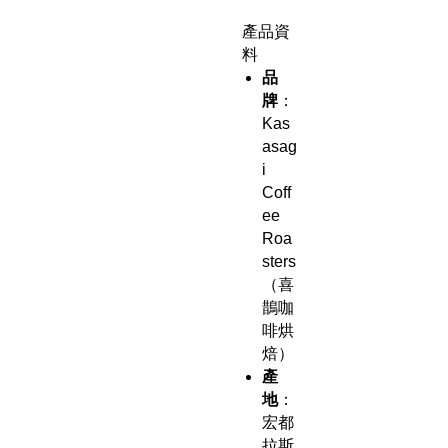
產品資
料
品
牌
：
Kas
asag
i
Coff
ee
Roa
sters
（喜
鵲咖
啡烘
焙）
產
地
：
宏都
拉斯