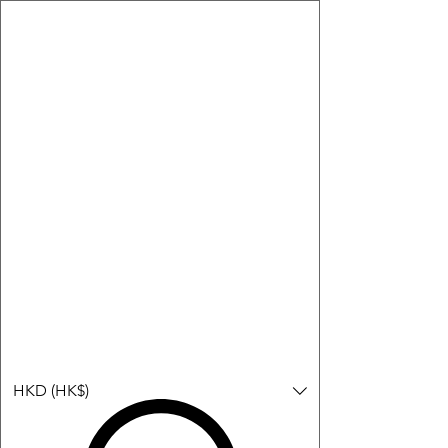
購物小教學:
-顯示「新增購物車」＝ 店內或倉庫有現貨，可即日或短期內寄
出。
-顯示「預購」＝ 暫時沒有現貨，但可以為你向供應商訂貨，頁面
會標示預計到貨日期供參考。
-顯示「無庫存」＝ 商品曾經有售，但目前無法再補貨，因此暫時
不能購買或預訂。
登入
HKD (HK$)