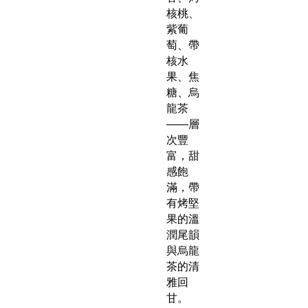
核桃、
紫葡
萄、帶
核水
果、焦
糖、烏
龍茶
——層
次豐
富，甜
感飽
滿，帶
有烤堅
果的溫
潤尾韻
與烏龍
茶的清
雅回
甘。