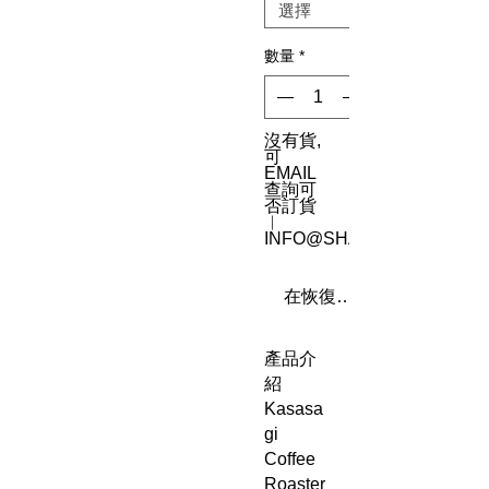
數量
*
沒有貨,
可
EMAIL
查詢可
否訂貨
︳
INFO@SHAREN8.COM
在恢復供應時通知我
產品介
紹
Kasasa
gi
Coffee
Roaster