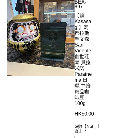
BEA-
897
【鵲
Kasasa
gi】宏
都拉斯
聖文森
San
Vicente
創世莊
園 貝拉
米諾
Paraine
ma 日
曬 中焙
精品咖
啡豆
100g
HK$0.00
價
格
G數【Nut、果
香】
*