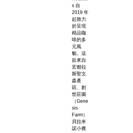
s 自
2019 年
起致力
於呈現
精品咖
啡的多
元風
貌。這
款來自
宏都拉
斯聖文
森產
區、創
世莊園
（Gene
sis
Farm）
貝拉米
諾小農