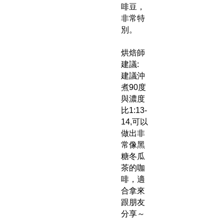
啡豆，
非常特
別。
烘焙師
建議:
建議沖
煮90度
與濃度
比1:13-
14,可以
做出非
常像黑
糖冬瓜
茶的咖
啡，適
合拿來
跟朋友
分享～