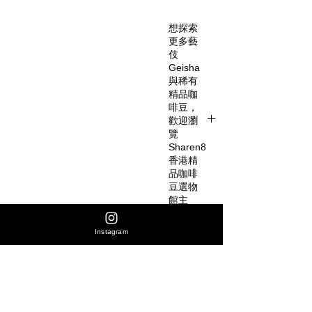
想探索
更多藝
伎
Geisha
與稀有
精品咖
啡豆，
歡迎瀏
覽
Sharen8
香港精
品咖啡
豆選物
館主
頁。
Instagram
https://
www.sh
aren8.c
om/coff
尚無評論
eebean1
分享您的意見。 成為第一個發表評論的人。