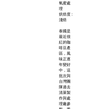
氧蜜處
理
烘焙度 :
淺焙
泰國是
最近很
紅的咖
啡豆產
區，風
味正逐
年變好
中，這
批次與
台灣團
隊過去
清萊製
作與處
理廠參