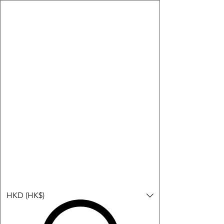
購物小教學:
-顯示「新增購物車」＝ 店內或倉庫有現貨，可即日或短期內寄
出。
-顯示「預購」＝ 暫時沒有現貨，但可以為你向供應商訂貨，頁面
會標示預計到貨日期供參考。
-顯示「無庫存」＝ 商品曾經有售，但目前無法再補貨，因此暫時
不能購買或預訂。
登入
HKD (HK$)