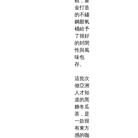
觀，重
金打造
的不鏽
鋼厭氧
桶給予
了很好
的封閉
性與風
味包
存。
這批次
做亞洲
人才知
道的黑
糖冬瓜
茶，是
一款很
有東方
感的咖