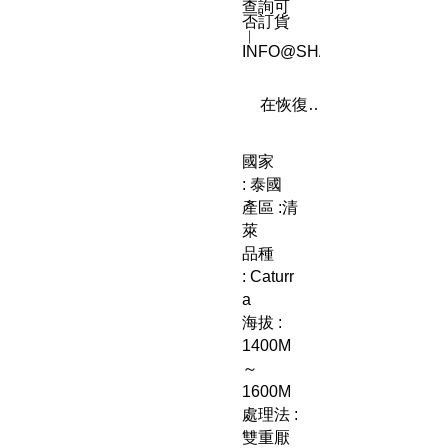
查詢可
否訂貨
︳
INFO@SHAREN8.COM
在恢復供應時通知我
國家
: 泰國
產區 :清
萊
品種
: Caturr
a
海拔 :
1400M
～
1600M
處理法 :
雙重厭