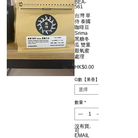
BEA-
561
台灣 草
侍 泰國
咖啡豆
Srima
黑糖冬
瓜 雙重
厭氧蜜
處理
HK$0.00
價
格
G數【果香】
數量
*
沒有貨,
可
EMAIL