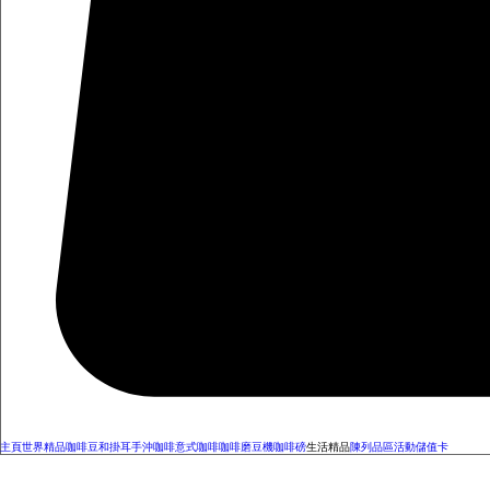
主頁
世界精品咖啡豆和掛耳
手沖咖啡
意式咖啡
咖啡磨豆機
咖啡磅
生活精品
陳列品區
活動
儲值卡