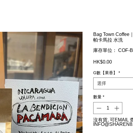
Bag Town Coffe
帕卡馬拉 水洗
庫存單位： COF-BE
HK$0.00
價
格
G數【果香】
*
選擇
數量
*
沒有貨, 可EMAIL
INFO@SHAREN8