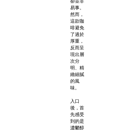
卻並非
易事。
然而，
這款咖
啡避免
了過於
厚重，
反而呈
現出層
次分
明、精
緻細膩
的風
味。
入口
後，首
先感受
到的是
濃鬱醇