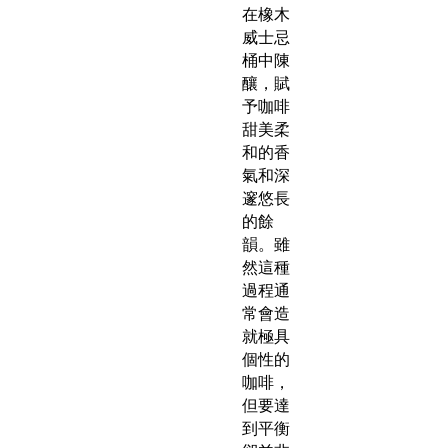
在橡木
威士忌
桶中陳
釀，賦
予咖啡
甜美柔
和的香
氣和深
邃悠長
的餘
韻。雖
然這種
過程通
常會造
就極具
個性的
咖啡，
但要達
到平衡