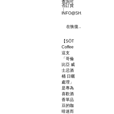
查詢可
否訂貨
︳
INFO@SHAREN8.COM
在恢復供應時通知我
【SÖT
Coffee
這支
「哥倫
比亞 威
士忌酒
桶 日曬
處理」
是專為
喜歡酒
香單品
豆的咖
啡迷而