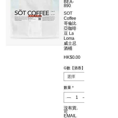
BEA-
890
SOT
Coffee
哥倫比
亞咖啡
豆 La
Loma
威士忌
酒桶
HK$0.00
價
格
G數【酒香】
數量
*
沒有貨,
可
EMAIL