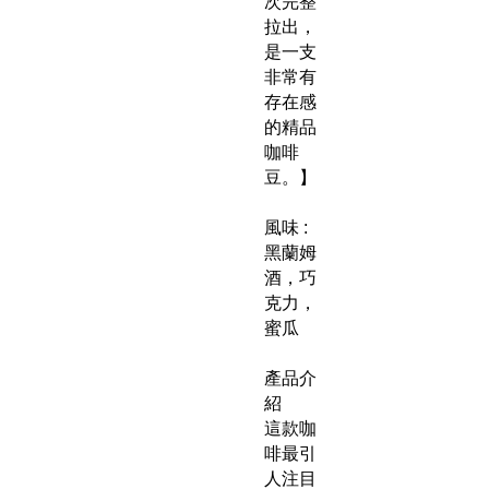
次完整
拉出，
是一支
非常有
存在感
的精品
咖啡
豆。】
風味 :
黑蘭姆
酒，巧
克力，
蜜瓜
產品介
紹
這款咖
啡最引
人注目