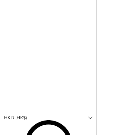
購物小教學:
-顯示「新增購物車」＝ 店內或倉庫有現貨，可即日或短期內寄
出。
-顯示「預購」＝ 暫時沒有現貨，但可以為你向供應商訂貨，頁面
會標示預計到貨日期供參考。
-顯示「無庫存」＝ 商品曾經有售，但目前無法再補貨，因此暫時
不能購買或預訂。
登入
HKD (HK$)