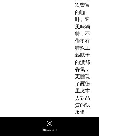
次豐富
的咖
啡。它
風味獨
特，不
僅擁有
特殊工
藝賦予
的濃郁
香氣，
更體現
了羅德
里戈本
人對品
質的執
著追
求。
Instagram
這款咖