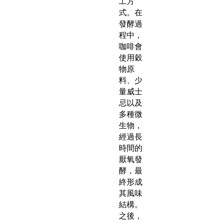
工方
式。在
發酵過
程中，
咖啡會
使用穀
物原
料、少
量威士
忌以及
多種微
生物，
經過長
時間的
厭氧發
酵，最
終形成
其風味
結構。
之後，