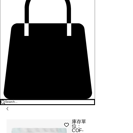
庫存單
位：
COF-