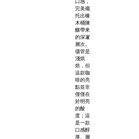
口感，
完美襯
托出橡
木桶陳
釀帶來
的深邃
層次。
儘管是
淺烘
焙，但
這款咖
啡的亮
點並非
僅僅在
於明亮
的酸
度；這
是一款
口感醇
厚、層