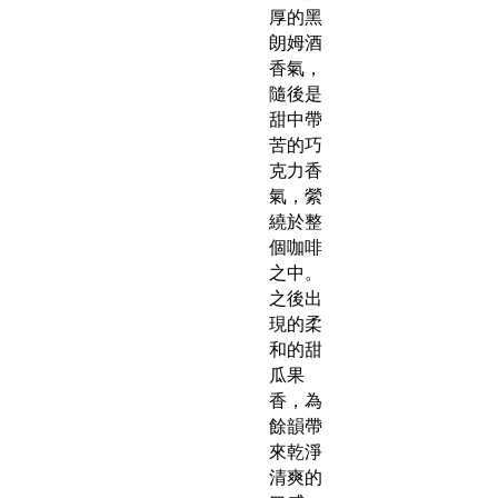
厚的黑
朗姆酒
香氣，
隨後是
甜中帶
苦的巧
克力香
氣，縈
繞於整
個咖啡
之中。
之後出
現的柔
和的甜
瓜果
香，為
餘韻帶
來乾淨
清爽的