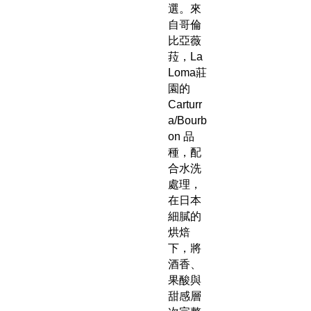
選。來
自哥倫
比亞薇
菈，La
Loma莊
園的
Carturr
a/Bourb
on 品
種，配
合水洗
處理，
在日本
細膩的
烘焙
下，將
酒香、
果酸與
甜感層