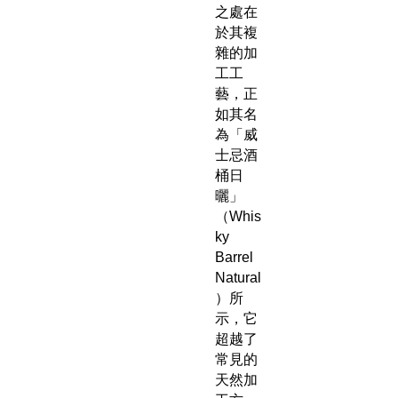
之處在
於其複
雜的加
工工
藝，正
如其名
為「威
士忌酒
桶日
曬」
（Whis
ky
Barrel
Natural
）所
示，它
超越了
常見的
天然加