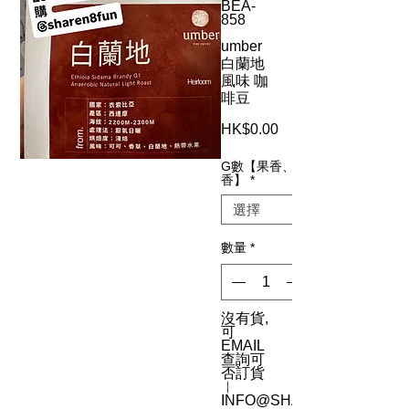
BEA-
858
umber
白蘭地
風味 咖
啡豆
HK$0.00
價
格
G數【果香、酒
香】
*
數量
*
沒有貨,
可
EMAIL
查詢可
否訂貨
︳
INFO@SHAREN8.COM