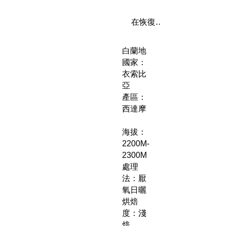
在恢復供應時通知我
白蘭地
國家：
衣索比
亞
產區：
西達摩
海拔：
2200M-
2300M
處理
法：厭
氧日曬
烘焙
度：淺
焙