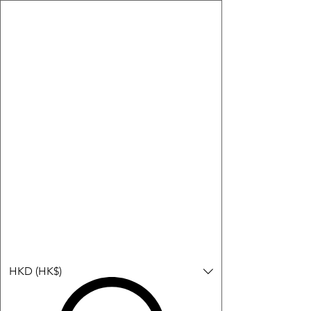
購物小教學:
-顯示「新增購物車」＝ 店內或倉庫有現貨，可即日或短期內寄
出。
-顯示「預購」＝ 暫時沒有現貨，但可以為你向供應商訂貨，頁面
會標示預計到貨日期供參考。
-顯示「無庫存」＝ 商品曾經有售，但目前無法再補貨，因此暫時
不能購買或預訂。
登入
HKD (HK$)