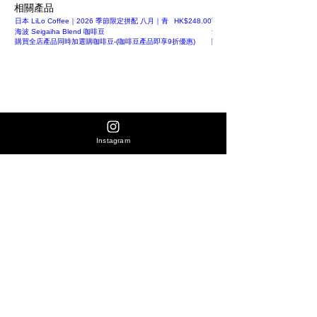
相關產品
價格
日本 LiLo Coffee｜2026 季節限定拼配 八月｜青
HK$248.00
The Hub × HiSeeker｜MY Liber
海波 Seigaiha Blend 咖啡豆
氧日晒 浅烘 50g｜鱳蝶蜜·西梅乾
購買全店產品同時加選購咖啡豆-(咖啡豆產品即享9折優惠)
購買全店產品同時加選購咖啡豆-(
Instagram