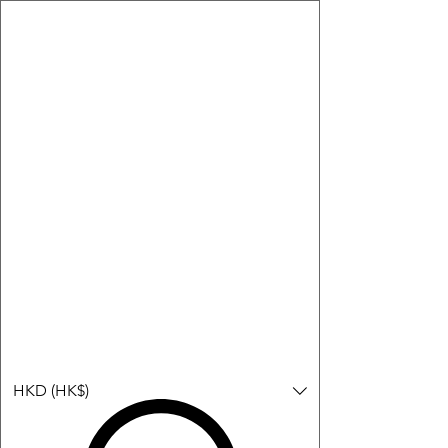
購物小教學:
-顯示「新增購物車」＝ 店內或倉庫有現貨，可即日或短期內寄
出。
-顯示「預購」＝ 暫時沒有現貨，但可以為你向供應商訂貨，頁面
會標示預計到貨日期供參考。
-顯示「無庫存」＝ 商品曾經有售，但目前無法再補貨，因此暫時
不能購買或預訂。
登入
HKD (HK$)