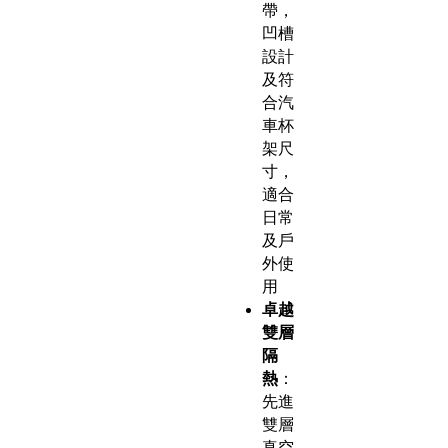
帶，
凹槽
設計
及符
合汽
車杯
架尺
寸，
適合
日常
及戶
外使
用
卓越
雙層
隔
熱
：
先進
雙層
真空