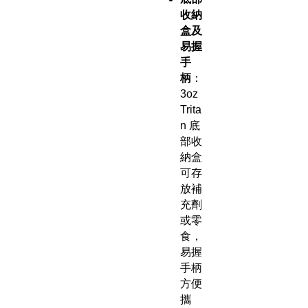
收納
盒及
易握
手
柄
：
3oz
Trita
n 底
部收
納盒
可存
放補
充劑
或零
食，
易握
手柄
方便
攜