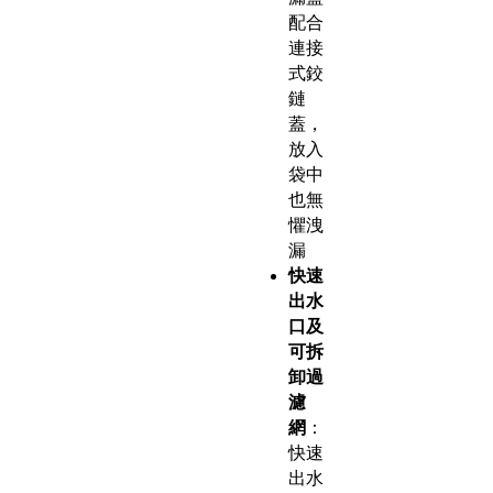
配合
連接
式鉸
鏈
蓋，
放入
袋中
也無
懼洩
漏
快速
出水
口及
可拆
卸過
濾
網
：
快速
出水