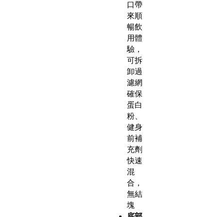
口帶
來順
暢飲
用體
驗，
可拆
卸過
濾網
確保
蛋白
粉、
健身
前補
充劑
快速
混
合，
無結
塊
底部