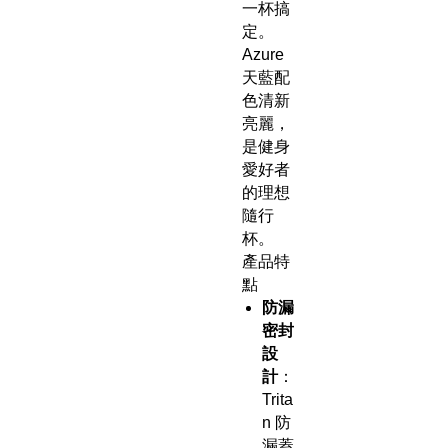
一杯搞
定。
Azure
天藍配
色清新
亮麗，
是健身
愛好者
的理想
隨行
杯。
產品特
點
防漏
密封
設
計
：
Trita
n 防
漏蓋