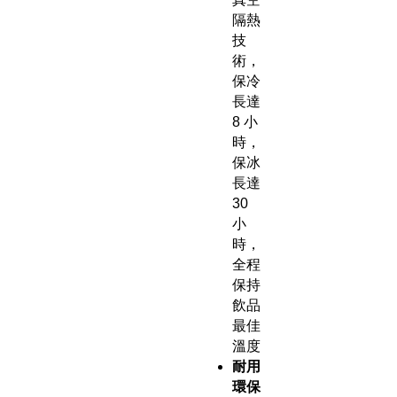
隔熱
技
術，
保冷
長達
8 小
時，
保冰
長達
30
小
時，
全程
保持
飲品
最佳
溫度
耐用
環保