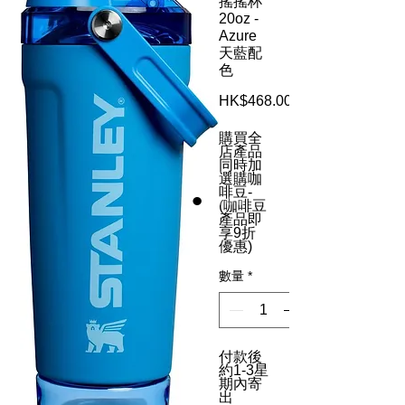
搖搖杯
20oz -
Azure
天藍配
色
HK$468.00
購買全
店產品
同時加
選購咖
啡豆-
(咖啡豆
產品即
享9折
優惠)
數量
*
付款後
約1-3星
期內寄
出