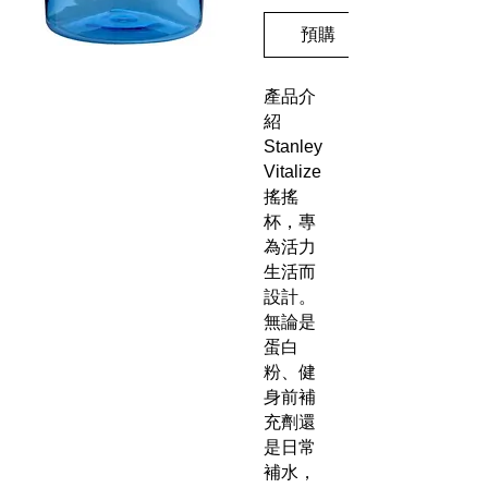
預購
產品介
紹
Stanley
Vitalize
搖搖
杯，專
為活力
生活而
設計。
無論是
蛋白
粉、健
身前補
充劑還
是日常
補水，