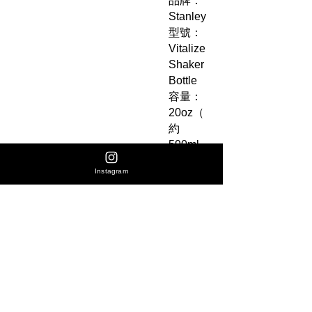
品牌：
Stanley
型號：
Vitalize
Shaker
Bottle
容量：
20oz（
約
590ml
）
Instagram
配色：
Azure
天藍配
色
材質：
18/8 再
生不鏽
鋼 +
Tritan（