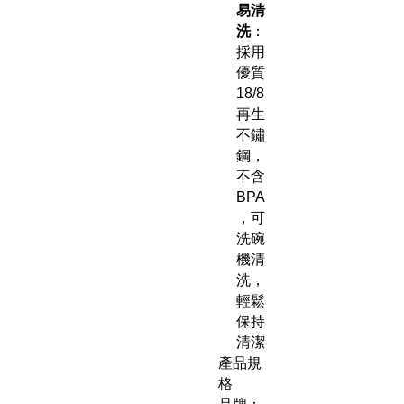
易清
洗
：
採用
優質
18/8
再生
不鏽
鋼，
不含
BPA
，可
洗碗
機清
洗，
輕鬆
保持
清潔
產品規
格