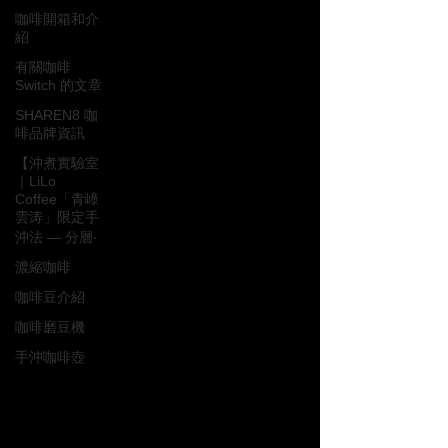
咖啡開箱和介
紹
有關咖啡
Switch 的文章
SHAREN8 咖
啡品牌資訊
【沖煮實驗室
｜LiLo
Coffee「青嶂
雲涛」限定手
沖法 — 分層‧
濃縮咖啡
咖啡豆介紹
咖啡磨豆機
手沖咖啡壺