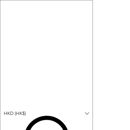
購物小教學:
-顯示「新增購物車」＝ 店內或倉庫有現貨，可即日或短期內寄
出。
-顯示「預購」＝ 暫時沒有現貨，但可以為你向供應商訂貨，頁面
會標示預計到貨日期供參考。
-顯示「無庫存」＝ 商品曾經有售，但目前無法再補貨，因此暫時
不能購買或預訂。
登入
HKD (HK$)