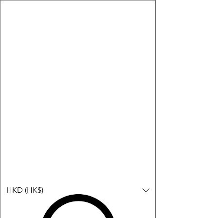
購物小教學:
-顯示「新增購物車」＝ 店內或倉庫有現貨，可即日或短期內寄
出。
-顯示「預購」＝ 暫時沒有現貨，但可以為你向供應商訂貨，頁面
會標示預計到貨日期供參考。
-顯示「無庫存」＝ 商品曾經有售，但目前無法再補貨，因此暫時
不能購買或預訂。
登入
HKD (HK$)