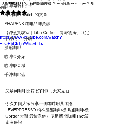
【LEVERPRESSO】 槓桿濃縮咖啡機! 9bars再降壓pressure profile無
咖啡開箱和介紹
得輸
評等為 NaN（最高為 5 顆星）。
有關咖啡Switch 的文章
SHAREN8 咖啡品牌資訊
【沖煮實驗室｜LiLo Coffee「青嶂雲涛」限定
https://www.youtube.com/watch?
手沖法 — 分層‧
v=OR5Dk1juWhs&t=1s
濃縮咖啡
咖啡豆介紹
咖啡磨豆機
手沖咖啡壺
又黎到咖啡開箱 好耐無同大家見面 
今次要同大家分享一個咖啡用具 就係
LEVERPRESSO 槓桿濃縮咖啡機 呢個咖啡機
Gordon大讚 最鐘意佢方便易攜 個咖啡shot質
素有保證